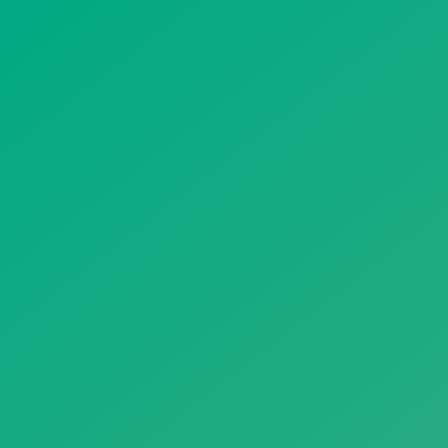
遥想公瑾当年，小乔初嫁了，雄姿英发。
羽扇纶巾，谈笑间，樯橹灰飞烟灭。
故国神游，多情应笑我，早生华发。
人生如梦，一尊还酹江月。